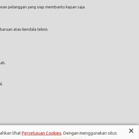
yanan pelanggan yang siap membantu kapan saja.
aruan atau kendala teknis.
ah.
l.
×
ahkan lihat
Persetujuan Cookies
. Dengan menggunakan situs
LAPOR PUSAT