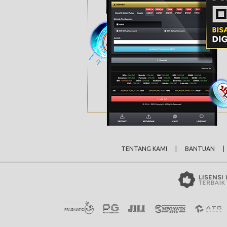
TENTANG KAMI
|
BANTUAN
|