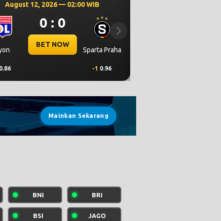
August 11, 2026 — 22:59 WIB
0 : 0
Next
BET NOW
Union Saint-
 Glimt
Gilloise
5
0.81
-0.75
-0.99
Mainkan Sekarang
BNI
BRI
BSI
JAGO