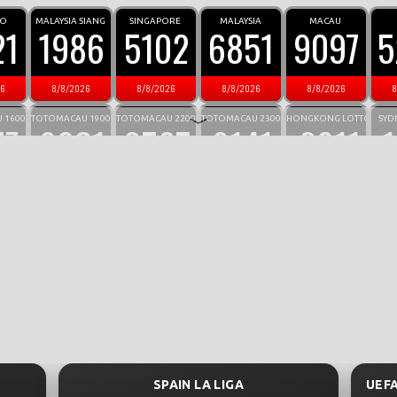
RO
MALAYSIA SIANG
SINGAPORE
MALAYSIA
MACAU
21
1986
5102
6851
9097
5
26
8/8/2026
8/8/2026
8/8/2026
8/8/2026
8
 1600
TOTOMACAU 1900
TOTOMACAU 2200
TOTOMACAU 2300
HONGKONG LOTTO
SYD
57
9031
6525
9141
6011
1
26
8/8/2026
8/8/2026
7/8/2026
7/8/2026
8
IERS
UEFA CHAMPIONS LEAGUE QUALIFIERS
UEF