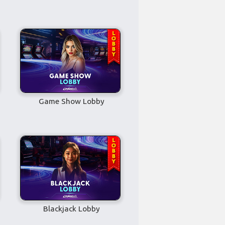
Game Show Lobby
Blackjack Lobby