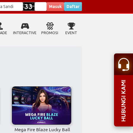
 Asia
Masuk
Daftar
ADE
INTERACTIVE
PROMOSI
EVENT
Mega Fire Blaze Lucky Ball