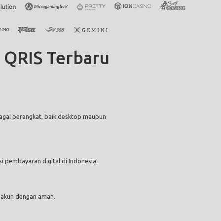
t QRIS Terbaru
bagai perangkat, baik desktop maupun
 pembayaran digital di Indonesia.
s akun dengan aman.