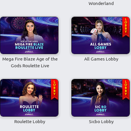
Wonderland
Mega Fire Blaze Age of the
All Games Lobby
Gods Roulette Live
Roulette Lobby
Sicbo Lobby