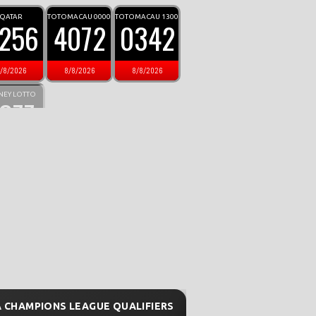
QATAR
TOTOMACAU 0000
TOTOMACAU 1300
256
4072
0342
/8/2026
8/8/2026
8/8/2026
NEY LOTTO
377
/8/2026
A CHAMPIONS LEAGUE QUALIFIERS