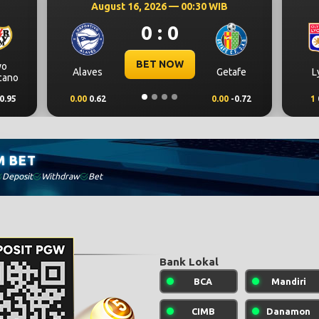
August 12, 2026 — 01:15 WIB
0 : 0
BET NOW
Slovan
bahce
Mjallby
Bodo
Bratislava
.87
0.5
0.83
-0.5
0.99
0.7
M BET
Deposit
Withdraw
Bet
Bank Lokal
BCA
Mandiri
CIMB
Danamon