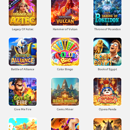
Legacy Of Aztec
Hammer of Vulcan
Throne of Poseidon
Battle of Alliance
Color Bingo
Book of Egypt
Give Me Fire
Gems Miner
Opera Panda