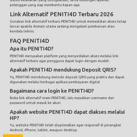
pelanggan yang siap membantu kapan saja.
Link Alternatif PENITI4D Terbaru 2026
Gunakan link alternatif terbaru PENITI4D untuk memastikan akses tetap
lancar apabila domain utama sedang mengalami pembaruan atau
kendala teknis.
FAQ PENITI4D
Apa itu PENITI4D?
PENITI4D merupakan platform yang menyediakan akses melalui link
alternatif terbaru agar pengguna dapat login dengan mudah.
Apakah PENITI4D mendukung Deposit QRIS?
Ya, PENITI4D mendukung metode deposit QRIS yang praktis dan dapat
digunakan melalui berbagai aplikasi pembayaran digital.
Bagaimana cara login ke PENITI4D?
Buka link alternatif resmi PENITI4D, lalu masukkan username dan
password untuk masuk ke akun.
Apakah website PENITI4D dapat diakses melalui
HP?
Ya, website PENITI4D telah dioptimalkan agar responsif di perangkat
Android, iPhone, tablet, maupun desktop.