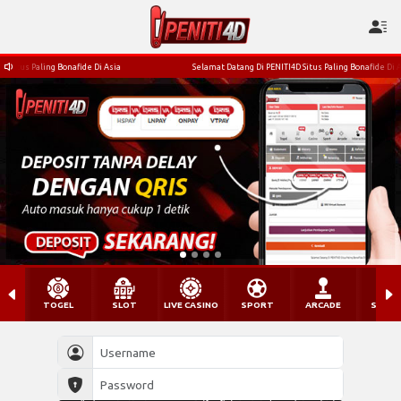
ing Bonafide Di Asia
Selamat Datang Di PENITI4D Situs Paling Bonafide Di Asia
TOGEL
SLOT
LIVE CASINO
SPORT
ARCADE
SABU