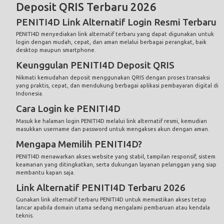
Deposit QRIS Terbaru 2026
PENITI4D Link Alternatif Login Resmi Terbaru
PENITI4D menyediakan link alternatif terbaru yang dapat digunakan untuk
login dengan mudah, cepat, dan aman melalui berbagai perangkat, baik
desktop maupun smartphone.
Keunggulan PENITI4D Deposit QRIS
Nikmati kemudahan deposit menggunakan QRIS dengan proses transaksi
yang praktis, cepat, dan mendukung berbagai aplikasi pembayaran digital di
Indonesia.
Cara Login ke PENITI4D
Masuk ke halaman login PENITI4D melalui link alternatif resmi, kemudian
masukkan username dan password untuk mengakses akun dengan aman.
Mengapa Memilih PENITI4D?
PENITI4D menawarkan akses website yang stabil, tampilan responsif, sistem
keamanan yang ditingkatkan, serta dukungan layanan pelanggan yang siap
membantu kapan saja.
Link Alternatif PENITI4D Terbaru 2026
Gunakan link alternatif terbaru PENITI4D untuk memastikan akses tetap
lancar apabila domain utama sedang mengalami pembaruan atau kendala
teknis.