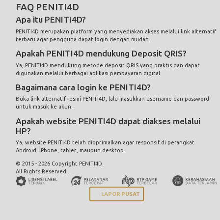
FAQ PENITI4D
Apa itu PENITI4D?
PENITI4D merupakan platform yang menyediakan akses melalui link alternatif
terbaru agar pengguna dapat login dengan mudah.
Apakah PENITI4D mendukung Deposit QRIS?
Ya, PENITI4D mendukung metode deposit QRIS yang praktis dan dapat
digunakan melalui berbagai aplikasi pembayaran digital.
Bagaimana cara login ke PENITI4D?
Buka link alternatif resmi PENITI4D, lalu masukkan username dan password
untuk masuk ke akun.
Apakah website PENITI4D dapat diakses melalui
HP?
Ya, website PENITI4D telah dioptimalkan agar responsif di perangkat
Android, iPhone, tablet, maupun desktop.
© 2015 - 2026 Copyright PENITI4D.
All Rights Reserved.
LAPOR PUSAT