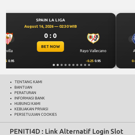
SPAIN LA LIGA
August 16, 2026 — 00:30 WIB
0 : 0
Previous
Ne
BET NOW
ano
Alaves
Getafe
0.00
0.62
0.00
-0.72
TENTANG KAMI
BANTUAN
PERATURAN
INFORMASI BANK
HUBUNGI KAMI
KEBIJAKAN PRIVASI
PERSETUJUAN COOKIES
PENITI4D : Link Alternatif Login Slot