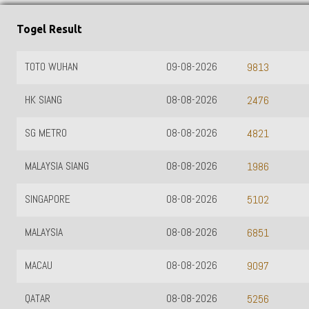
Togel Result
TOTO WUHAN
09-08-2026
9813
HK SIANG
08-08-2026
2476
SG METRO
08-08-2026
4821
MALAYSIA SIANG
08-08-2026
1986
SINGAPORE
08-08-2026
5102
MALAYSIA
08-08-2026
6851
MACAU
08-08-2026
9097
QATAR
08-08-2026
5256