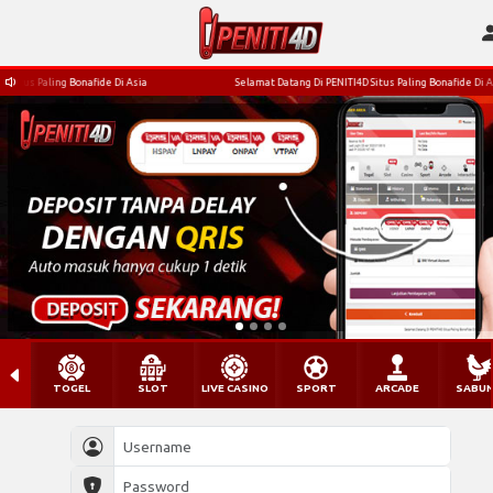
s Paling Bonafide Di Asia
Selamat Datang Di PENITI4D Situs Paling Bonafide Di Asia
TOGEL
SLOT
LIVE CASINO
SPORT
ARCADE
SABU