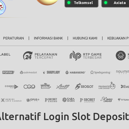
Telkomsel
Axiata
ight Romance -
Andvari The Golden
Diamond Diva
 Awakening
Fish
Bonanz
PERATURAN
|
INFORMASI BANK
|
HUBUNGI KAMI
|
KEBIJAKAN P
rican Quest
Prosperity Blessing
Joker Lok
Multiplier T
Alternatif Login Slot Deposi