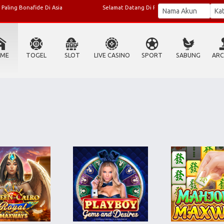
g Bonafide Di Asia
Selamat Datang Di PENITI4D Situs Paling Bonafide Di
ME
TOGEL
SLOT
LIVE CASINO
SPORT
SABUNG
ARC