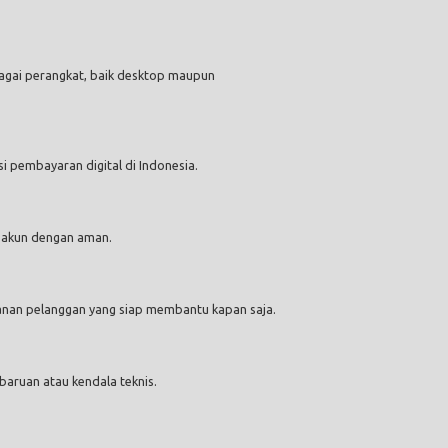
bagai perangkat, baik desktop maupun
unes
Tiger's Treasures
 pembayaran digital di Indonesia.
s akun dengan aman.
dusa
Seven 7's
yanan pelanggan yang siap membantu kapan saja.
aruan atau kendala teknis.