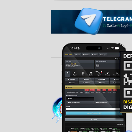
Mummy Lock Riches
Mon
TELEGRA
Daftar
Login
Bountiful Birds
Joker