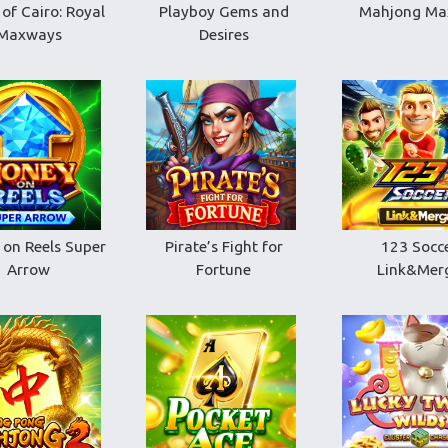
of Cairo: Royal
Playboy Gems and
Mahjong Ma
Maxways
Desires
on Reels Super
Pirate’s Fight for
123 Socc
Arrow
Fortune
Link&Mer