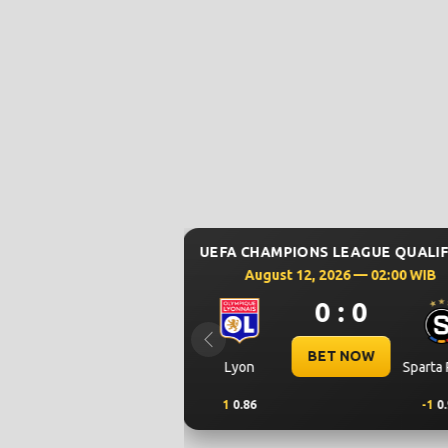
7/8/20
12 Skulls of the Dead
Pong 
UEFA CHAMPIONS LEAGUE QUALIF
Grand Casino Heist
Mer
August 11, 2026 — 22:59 WIB
0 : 0
Previous
BET NOW
Union 
Bodo Glimt
Gill
0.75
0.82
-0.75