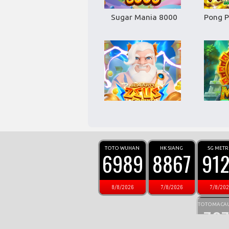
Sugar Mania 8000
Pong 
Almighty Zeus Empire
Ma
TOTO WUHAN
HK SIANG
SG MET
6989
8867
91
8/8/2026
7/8/2026
7/8/20
TOTOMACAU
78